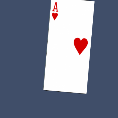
Réalisé le 15 mars 2025
Soirée
de la
St
Patrick